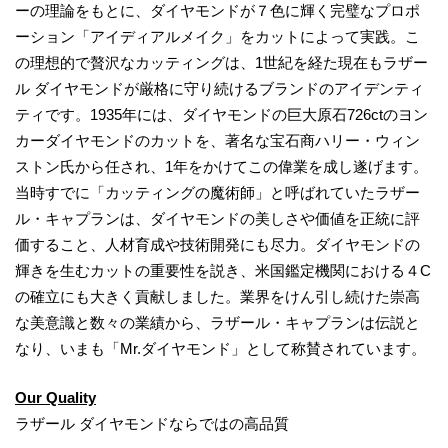
ーの理論をもとに、ダイヤモンドが７色に輝く完璧なプロポ
ーション「アイディアルメイク」をカットによって実践。こ
の理想的で贅沢なカッティングは、1世紀を経た現在もラザー
ル ダイヤモンドが厳格に守り続けるブランドのアイデンティ
ティです。1935年には、ダイヤモンドの巨大原石726ctのヨン
カーダイヤモンドのカットを、著名な宝石商ハリー・ウィン
ストン氏から任され、1年をかけてこの偉業を成し遂げます。
当時すでに「カッティングの魔術師」と呼ばれていたラザー
ル・キャプランは、ダイヤモンドの美しさや価値を正統に評
価すること、人材育成や技術開発にも尽力。ダイヤモンドの
輝きを生むカットの重要性を説き、米国鑑定機関における４C
の確立にも大きく貢献しました。業界をけん引し続けた崇高
な美意識と数々の業績から、ラザール・キャプランは伝説と
なり、いまも「Mr.ダイヤモンド」として称賛されています。
Our Quality
ラザール ダイヤモンドならではの高品質