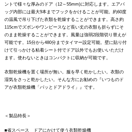
ントで様々な厚みのドア（12～55mm)に対応します。エアバ
ッグ内部には最大9本までフックをかけることが可能。約60度
の温風で吊り下げた衣類を乾燥することができます。高さ約
115cmでズボンやワンピースなど長い丈の衣類も折らずにそ
のまま乾燥することができます。風量は強弱2段階切り替えが
可能です。15分から480分までタイマー設定可能。壁に貼り付
けて引っかける粘着シート付でドア以外でもお使いいただけ
ます。使わないときはコンパクトに収納が可能です。
衣類乾燥機を置く場所が無い。服を早く乾かしたい。衣類の
湿気をさっと乾かしたい。そんな方にお勧めの『いつものド
アが衣類乾燥機「パッとドアドライ」』です。
＜製品特長＞
■省スペース ドアにかけて使う衣類乾燥機