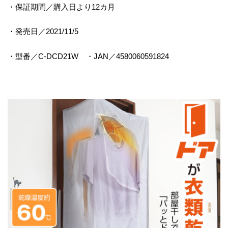
・保証期間／購入日より12カ月
・発売日／2021/11/5
・型番／C-DCD21W ・JAN／4580060591824