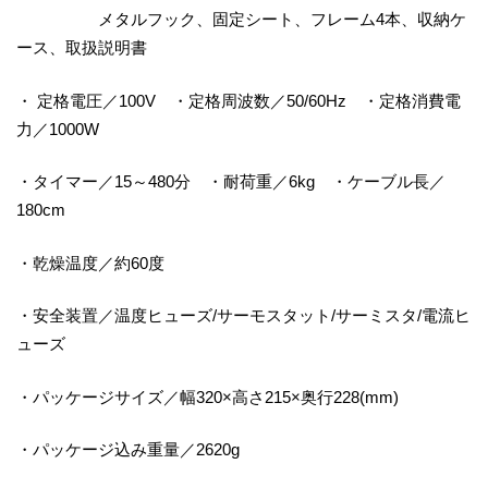
メタルフック、固定シート、フレーム4本、収納ケ
ース、取扱説明書
・ 定格電圧／100V ・定格周波数／50/60Hz ・定格消費電
力／1000W
・タイマー／15～480分 ・耐荷重／6kg ・ケーブル長／
180cm
・乾燥温度／約60度
・安全装置／温度ヒューズ/サーモスタット/サーミスタ/電流ヒ
ューズ
・パッケージサイズ／幅320×高さ215×奥行228(mm)
・パッケージ込み重量／2620g