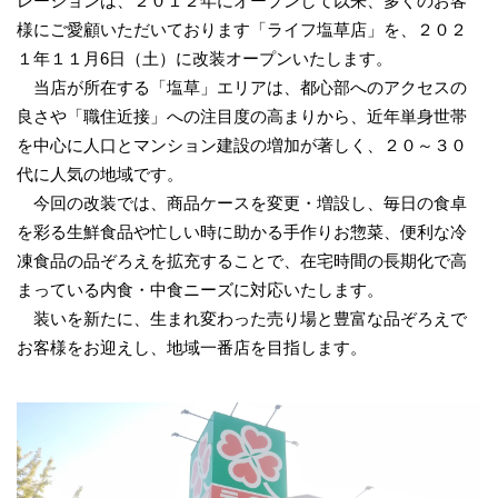
レーションは、２０１２年にオープンして以来、多くのお客
様にご愛顧いただいております「ライフ塩草店」を、２０２
１年１１月6日（土）に改装オープンいたします。
当店が所在する「塩草」エリアは、都心部へのアクセスの
良さや「職住近接」への注目度の高まりから、近年単身世帯
を中心に人口とマンション建設の増加が著しく、２０～３０
代に人気の地域です。
今回の改装では、商品ケースを変更・増設し、毎日の食卓
を彩る生鮮食品や忙しい時に助かる手作りお惣菜、便利な冷
凍食品の品ぞろえを拡充することで、在宅時間の長期化で高
まっている内食・中食ニーズに対応いたします。
装いを新たに、生まれ変わった売り場と豊富な品ぞろえで
お客様をお迎えし、地域一番店を目指します。