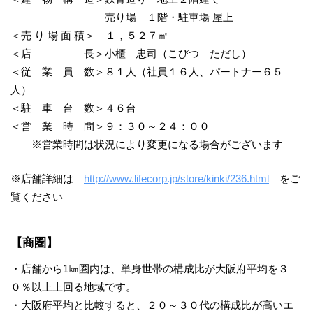
売り場 １階・駐車場 屋上
＜売 り 場 面 積＞ １，５２７㎡
＜店 長＞小櫃 忠司（こびつ ただし）
＜従 業 員 数＞８１人（社員１６人、パートナー６５
人）
＜駐 車 台 数＞４６台
＜営 業 時 間＞９：３０～２４：００
※営業時間は状況により変更になる場合がございます
※店舗詳細は
http://www.lifecorp.jp/store/kinki/236.html
をご
覧ください
【商圏】
・店舗から1㎞圏内は、単身世帯の構成比が大阪府平均を３
０％以上上回る地域です。
・大阪府平均と比較すると、２０～３０代の構成比が高いエ