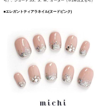
可）、ショート SS、S、M、オーダー（※1本注文も可）
■エレガントティアラネイル(ヌードピンク)