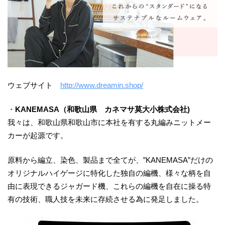
ウェブサイト
http://www.dreamin.shop/
・
KANEMASA（和歌山県 カネマサ莫大小株式会社)
我々は、和歌⼭県和歌⼭市に本社を有する丸編みニットメー
カーが起源です。
原料から編⽴、染⾊、製品まで全てが、”KANEMASA”だけの
オリジナルハイゲージに特化した独⾃の編機、様々な柄を⾃
由に表現できるジャガード機、これらの編機を⾃在に操る特
有の技術、職⼈技を未来に存続させる為に発⾜しました。