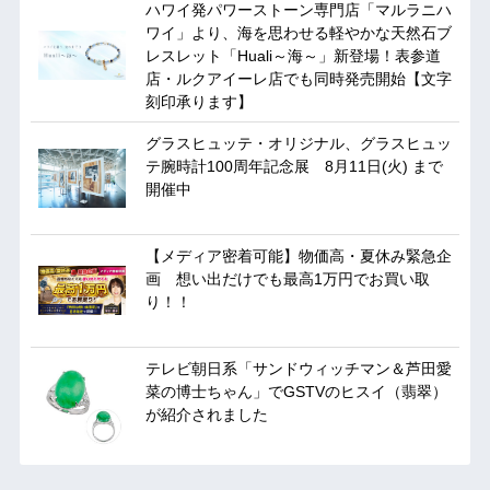
ハワイ発パワーストーン専門店「マルラニハ
ワイ」より、海を思わせる軽やかな天然石ブ
レスレット「Huali～海～」新登場！表参道
店・ルクアイーレ店でも同時発売開始【文字
刻印承ります】
グラスヒュッテ・オリジナル、グラスヒュッ
テ腕時計100周年記念展 8月11日(火) まで
開催中
【メディア密着可能】物価高・夏休み緊急企
画 想い出だけでも最高1万円でお買い取
り！！
テレビ朝日系「サンドウィッチマン＆芦田愛
菜の博士ちゃん」でGSTVのヒスイ（翡翠）
が紹介されました