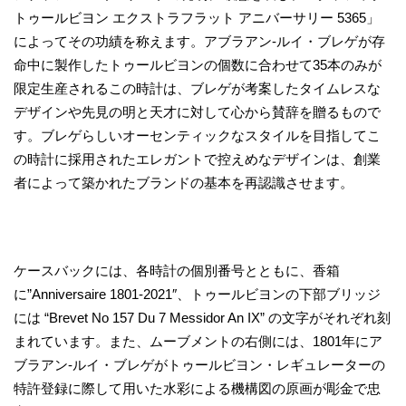
トゥールビヨン エクストラフラット アニバーサリー 5365」
によってその功績を称えます。アブラアン-ルイ・ブレゲが存
命中に製作したトゥールビヨンの個数に合わせて35本のみが
限定生産されるこの時計は、ブレゲが考案したタイムレスな
デザインや先見の明と天才に対して心から賛辞を贈るもので
す。ブレゲらしいオーセンティックなスタイルを目指してこ
の時計に採用されたエレガントで控えめなデザインは、創業
者によって築かれたブランドの基本を再認識させます。
ケースバックには、各時計の個別番号とともに、香箱
に”Anniversaire 1801-2021″、トゥールビヨンの下部ブリッジ
には “Brevet No 157 Du 7 Messidor An IX” の文字がそれぞれ刻
まれています。また、ムーブメントの右側には、1801年にア
ブラアン-ルイ・ブレゲがトゥールビヨン・レギュレーターの
特許登録に際して用いた水彩による機構図の原画が彫金で忠