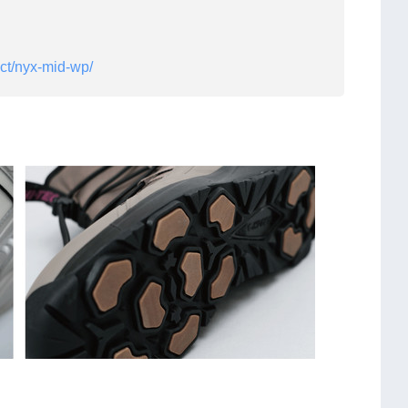
ct/nyx-mid-wp/