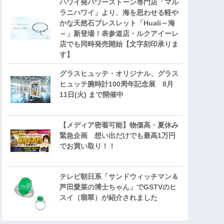
ハワイ発パワーストーン専門店「マル
ラニハワイ」より、海を思わせる軽や
かな天然石ブレスレット「Huali～海
～」新登場！表参道店・ルクアイーレ
店でも同時発売開始【文字刻印承りま
す】
グラスヒュッテ・オリジナル、グラス
ヒュッテ腕時計100周年記念展 8月
11日(火) まで開催中
【メディア密着可能】物価高・夏休み
緊急企画 想い出だけでも最高1万円
でお買い取り！！
テレビ朝日系「サンドウィッチマン＆
芦田愛菜の博士ちゃん」でGSTVのヒ
スイ（翡翠）が紹介されました