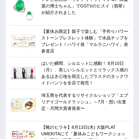
菜の博士ちゃん」でGSTVのヒスイ（翡翠）
が紹介されました
【夏休み限定】親子で楽しむ「手作りパワー
ストーンブレスレット体験」で水晶チップを
プレゼント！ハワイ発「マルラニハワイ」表
参道店
はいた瞬間、シルエットに感動！ 8月10日
（月）、美しいシルエットとリラックス感の
あるはき心地を両立したプラステのタックワ
イドパンツを全店で発売！
埼玉県を代表するリサイクルショップ「エブ
リデイゴールドラッシュ」～7月・想い出査
定・月間大賞者発表〜
【靴のヒラキ】8月13日(木) 大阪PLAT
UMEKITAにて「夏休みこどもワークショッ