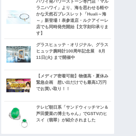
ハワイ発パワーストーン専門店「マル
ラニハワイ」より、海を思わせる軽や
かな天然石ブレスレット「Huali～海
～」新登場！表参道店・ルクアイーレ
店でも同時発売開始【文字刻印承りま
す】
グラスヒュッテ・オリジナル、グラス
ヒュッテ腕時計100周年記念展 8月
11日(火) まで開催中
【メディア密着可能】物価高・夏休み
緊急企画 想い出だけでも最高1万円
でお買い取り！！
テレビ朝日系「サンドウィッチマン＆
芦田愛菜の博士ちゃん」でGSTVのヒ
スイ（翡翠）が紹介されました