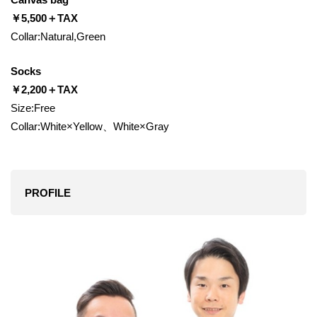
￥5,500＋TAX
Collar:Natural,Green
Socks
￥2,200＋TAX
Size:Free
Collar:White×Yellow、White×Gray
PROFILE