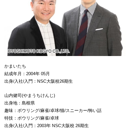
かまいたち
結成年月：2004年 05月
出身/入社/入門：NSC大阪校26期生
山内健司(やまうちけんじ)
出身地：島根県
趣味：ボウリング/麻雀/卓球/猫/スニーカー/怖い話
特技：ボウリング/麻雀/卓球
出身/入社/入門：2003年 NSC大阪校 26期生