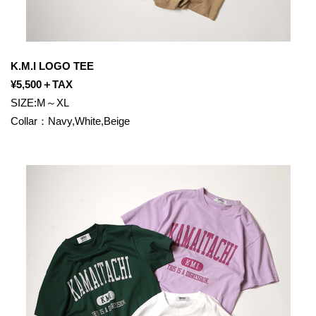
K.M.I LOGO TEE
¥5,500＋TAX
SIZE:M～XL
Collar：Navy,White,Beige