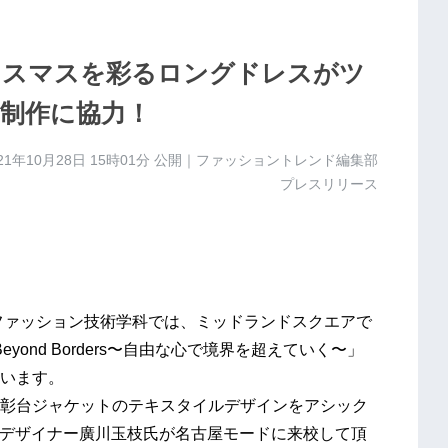
リスマスを彩るロングドレスがツ
”制作に協力！
21年10月28日 15時01分
公開｜ファッショントレンド編集部
プレスリリース
ファッション技術学科では、ミッドランドスクエアで
yond Borders〜自由な心で境界を超えていく〜」
います。
彰台ジャケットのテキスタイルデザインをアシック
ョンデザイナー廣川玉枝氏が名古屋モードに来校して頂