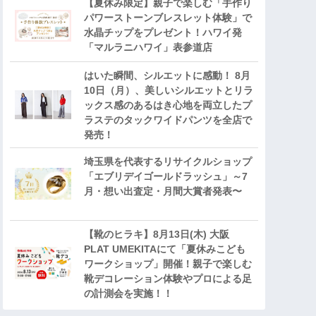
【夏休み限定】親子で楽しむ「手作り
パワーストーンブレスレット体験」で
水晶チップをプレゼント！ハワイ発
「マルラニハワイ」表参道店
はいた瞬間、シルエットに感動！ 8月
10日（月）、美しいシルエットとリラ
ックス感のあるはき心地を両立したプ
ラステのタックワイドパンツを全店で
発売！
埼玉県を代表するリサイクルショップ
「エブリデイゴールドラッシュ」～7
月・想い出査定・月間大賞者発表〜
【靴のヒラキ】8月13日(木) 大阪
PLAT UMEKITAにて「夏休みこども
ワークショップ」開催！親子で楽しむ
靴デコレーション体験やプロによる足
の計測会を実施！！