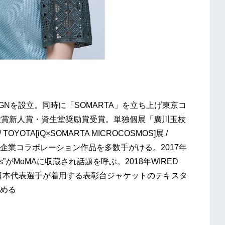
SIGNを設立。同時に「SOMARTA」を立ち上げ東京コ
大賞新人賞・資生堂奨励賞受賞。単独個展「廣川玉枝
OYOTA[iQ×SOMARTA MICROCOSMOS]展 /
aurs] など企業コラボレーション作品を多数手がける。2017年
ies”がMoMAに収蔵され話題を呼ぶ。2018年WIRED
最近では日本代表選手が着用する表彰台ジャケットのテキスタ
める