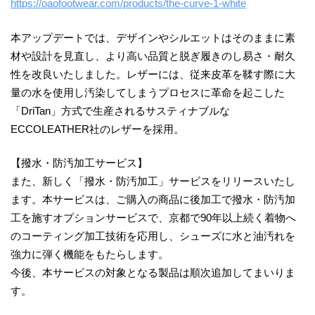
https://oaofootwear.com/products/the-curve-1-white
本アップデートでは、デザインやシルエットはそのままに素
材や設計を見直し、より高い品質と脱ぎ履きのし易さ・耐久
性を改良いたしました。レザーには、従来皮革を鞣す際に大
量の水を使用し汚染してしまうプロセスに革命を起こした
「DriTan」方式で生産されるサスティナブルな
ECCOLEATHER社のレザーを採用。
【撥水・防汚加工サービス】
また、新しく「撥水・防汚加工」サービスをリリースいたし
ます。本サービスは、ご購入の商品に後加工で撥水・防汚加
工を施すオプションサービスで、京都で90年以上続く着物へ
のコーティング加工技術を応用し、シューズに水と油汚れを
強力に弾く機能をもたらします。
今後、本サービスの対象となる製品は順次追加してまいりま
す。