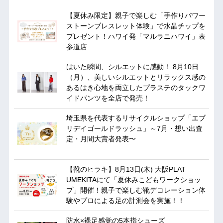
【夏休み限定】親子で楽しむ「手作りパワー
ストーンブレスレット体験」で水晶チップを
プレゼント！ハワイ発「マルラニハワイ」表
参道店
はいた瞬間、シルエットに感動！ 8月10日
（月）、美しいシルエットとリラックス感の
あるはき心地を両立したプラステのタックワ
イドパンツを全店で発売！
埼玉県を代表するリサイクルショップ「エブ
リデイゴールドラッシュ」～7月・想い出査
定・月間大賞者発表〜
【靴のヒラキ】8月13日(木) 大阪PLAT
UMEKITAにて「夏休みこどもワークショッ
プ」開催！親子で楽しむ靴デコレーション体
験やプロによる足の計測会を実施！！
防水×裸足感覚の5本指シューズ