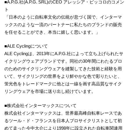
■A.P.G.社(A.P.G. SRL)のCEO アレッシア・ピッコロのコメン
ト
「日本のように自転車文化の伝統が息づく国で、インターマ
ックスのような一流のパートナーに私たちのブランドの販売
を任せることができ、本当に嬉しく思います。」
■ALE Cyclingについて
ALE Cyclingは、2013年にA.P.G.社によって立ち上げられたサ
イクリングウェアブランドです。同社の30年間にわたるプロ
のためのサイクリングウェアを縫製してきた技術と経験を用
いて、サイクリングの世界をより鮮やかな色で彩りたいと、
蛍光色をトレードマークに他とは一線を画す高品質なサイク
リングウェアを市場に送り出し続けています。
■株式会社インターマックスについて
株式会社インターマックスは、世界最高峰自転車レースであ
るツール・ド・フランスを日本人プロサイクリストとして初
めて走った今中大介により1998年に設立された自転車関連用