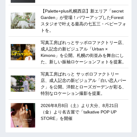
【Palette+plus札幌西店】新エリア「secret
Garden」が登場！パワーアップしたForest
スタジオで叶える最高の七五三・ベビーフォ
トを。
写真工房ぱれっとサッポロファクトリー店、
成人記念の新ビジュアル「Urban ×
Kimono」を公開。札幌の街並みを舞台にし
た、新しい振袖ロケーションフォトを提案。
写真工房ぱれっと サッポロファクトリー
店、成人記念の新ビジュアル「白い恋人パー
ク」を公開。洋館とローズガーデンが彩る、
特別なロケーション撮影を提案。
2026年8月8日（土）より大分、8月21日
（金）より名古屋で「talkative POP UP
STORE」を開催