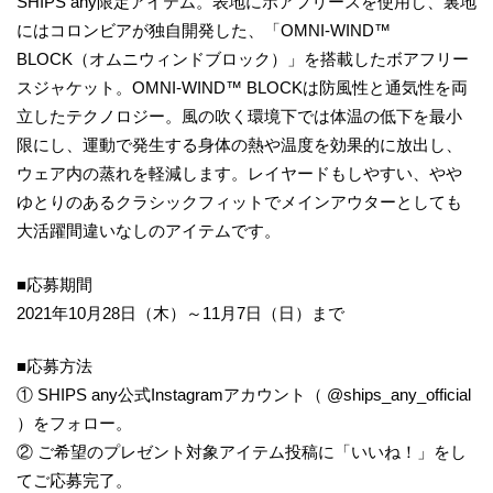
SHIPS any限定アイテム。表地にボアフリースを使用し、裏地
にはコロンビアが独自開発した、「OMNI-WIND™
BLOCK（オムニウィンドブロック）」を搭載したボアフリー
スジャケット。OMNI-WIND™ BLOCKは防風性と通気性を両
立したテクノロジー。風の吹く環境下では体温の低下を最小
限にし、運動で発生する身体の熱や温度を効果的に放出し、
ウェア内の蒸れを軽減します。レイヤードもしやすい、やや
ゆとりのあるクラシックフィットでメインアウターとしても
大活躍間違いなしのアイテムです。
■応募期間
2021年10月28日（木）～11月7日（日）まで
■応募方法
① SHIPS any公式Instagramアカウント（ @ships_any_official
）をフォロー。
② ご希望のプレゼント対象アイテム投稿に「いいね！」をし
てご応募完了。