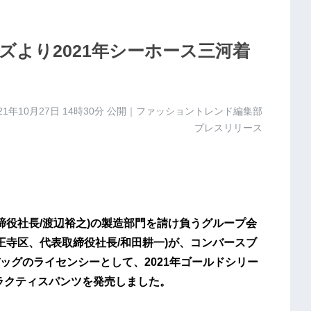
より2021年シーホース三河着
21年10月27日 14時30分
公開｜ファッショントレンド編集部
プレスリリース
締役社⻑/渡辺裕之)の製造部⾨を請け負うグループ会
王寺区、代表取締役社⻑/和⽥耕⼀)が、コンバースブ
ッグのライセンシーとして、2021年ゴールドシリー
ラクティスパンツを発売しました。