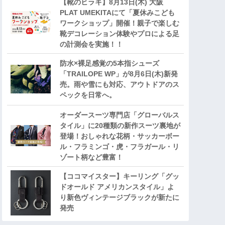
【靴のヒラキ】8月13日(木) 大阪
PLAT UMEKITAにて「夏休みこども
ワークショップ」開催！親子で楽しむ
靴デコレーション体験やプロによる足
の計測会を実施！！
防水×裸足感覚の5本指シューズ
「TRAILOPE WP」が8月6日(木)新発
売。雨や雪にも対応、アウトドアのス
ペックを日常へ。
オーダースーツ専門店「グローバルス
タイル」に20種類の新作スーツ裏地が
登場！おしゃれな花柄・サッカーボー
ル・フラミンゴ・虎・フラガール・リ
ゾート柄など豊富！
【ココマイスター】キーリング「グッ
ドオールド アメリカンスタイル」よ
り新色ヴィンテージブラックが新たに
発売