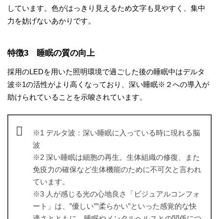
しています。色がはっきり見えるため文字も見やすく、集中
力を妨げないあかりです。
特徴3 睡眠の質の向上
採用のLEDを用いた照明環境で過ごした後の睡眠中はデルタ
波※1の活性がより高くなっており、深い睡眠※２への導入が
助けられていることを示唆されています。
※1 デルタ波：深い睡眠に入っている時に現れる脳
波
※2 深い睡眠は細胞の再生。生体組織の修復、また
免疫力の確保など生体機能のために不可欠と言われ
ています。
※3 人が感じる光の心地良さ「ビジュアルコンフォ
ート」は、”優しい””柔らかい”といった感覚的な快
適さとともに、睡眠やメンタルヘルスとの関係につ