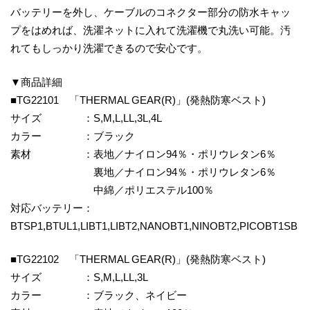
バッテリーを外し、ケーブルのコネクター部分の防水キャッ
プをはめれば、洗濯ネットに入れて洗濯機で丸洗い可能。汚
れてもしっかり洗濯できるので安心です。
▼商品詳細
■TG22101 「THERMAL GEAR(R)」(発熱防寒ベスト)
サイズ ：S,M,L,LL,3L,4L
カラー ：ブラック
素材 ：表地／ナイロン94％・ポリウレタン6％
裏地／ナイロン94％・ポリウレタン6％
中綿／ポリエステル100％
対応バッテリー：
BTSP1,BTUL1,LIBT1,LIBT2,NANOBT1,NINOBT2,PICOBT1SB
■TG22102 「THERMAL GEAR(R)」(発熱防寒ベスト)
サイズ ：S,M,L,LL,3L
カラー ：ブラック、ネイビー