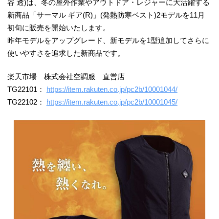
谷 透)は、冬の屋外作業やアウトドア・レジャーに大活躍する
新商品「サーマル ギア(R)」(発熱防寒ベスト)2モデルを11月
初旬に販売を開始いたします。
昨年モデルをアップグレード、新モデルを1型追加してさらに
使いやすさを追求した新商品です。
楽天市場 株式会社空調服 直営店
TG22101：
https://item.rakuten.co.jp/pc2b/10001044/
TG22102：
https://item.rakuten.co.jp/pc2b/10001045/