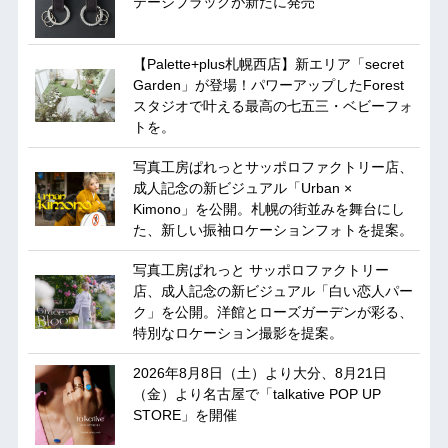
テージブラックが新たに発売
【Palette+plus札幌西店】新エリア「secret
Garden」が登場！パワーアップしたForest
スタジオで叶える最高の七五三・ベビーフォ
トを。
写真工房ぱれっとサッポロファクトリー店、
成人記念の新ビジュアル「Urban ×
Kimono」を公開。札幌の街並みを舞台にし
た、新しい振袖ロケーションフォトを提案。
写真工房ぱれっと サッポロファクトリー
店、成人記念の新ビジュアル「白い恋人パー
ク」を公開。洋館とローズガーデンが彩る、
特別なロケーション撮影を提案。
2026年8月8日（土）より大分、8月21日
（金）より名古屋で「talkative POP UP
STORE」を開催