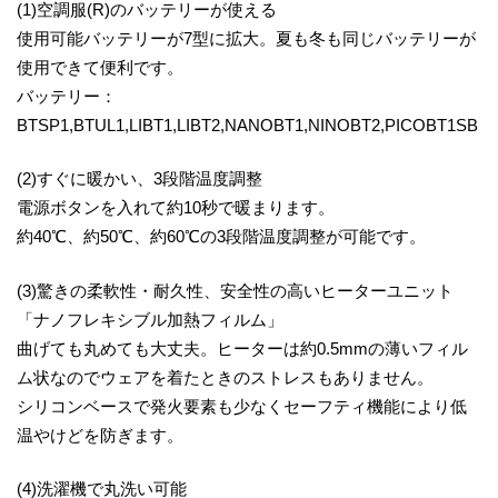
(1)空調服(R)のバッテリーが使える
使用可能バッテリーが7型に拡大。夏も冬も同じバッテリーが
使用できて便利です。
バッテリー：
BTSP1,BTUL1,LIBT1,LIBT2,NANOBT1,NINOBT2,PICOBT1SB
(2)すぐに暖かい、3段階温度調整
電源ボタンを入れて約10秒で暖まります。
約40℃、約50℃、約60℃の3段階温度調整が可能です。
(3)驚きの柔軟性・耐久性、安全性の高いヒーターユニット
「ナノフレキシブル加熱フィルム」
曲げても丸めても大丈夫。ヒーターは約0.5mmの薄いフィル
ム状なのでウェアを着たときのストレスもありません。
シリコンベースで発火要素も少なくセーフティ機能により低
温やけどを防ぎます。
(4)洗濯機で丸洗い可能