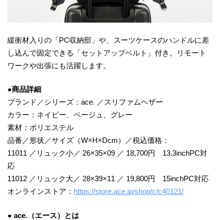
緩衝材入りの「PC収納部」や、スーツケースのハンドルに差
し込んで固定できる「セットアップベルト」付き。リモート
ワークや出張にも活躍します。
●商品詳細
ブランド／シリーズ：ace. ／スリファムヘザー
カラー：ネイビー、ベージュ、グレー
素材：ポリエステル
品番／形状／サイズ（W×H×Dcm）／税込価格：
11011 ／リュック小／ 26×35×09 ／ 18,700円 13.3inchPC対
応
11012 ／リュック大／ 28×39×11 ／ 19,800円 15inchPC対応
オンラインストア：
https://store.ace.jp/shop/c/c40121/
● ace.（エース）とは