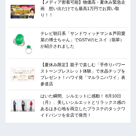
【メディア密着可能】物価高・夏休み緊急企
画 想い出だけでも最高1万円でお買い取
り！！
テレビ朝日系「サンドウィッチマン＆芦田愛
菜の博士ちゃん」でGSTVのヒスイ（翡翠）
が紹介されました
【夏休み限定】親子で楽しむ「手作りパワー
ストーンブレスレット体験」で水晶チップを
プレゼント！ハワイ発「マルラニハワイ」表
参道店
はいた瞬間、シルエットに感動！ 8月10日
（月）、美しいシルエットとリラックス感の
あるはき心地を両立したプラステのタックワ
イドパンツを全店で発売！