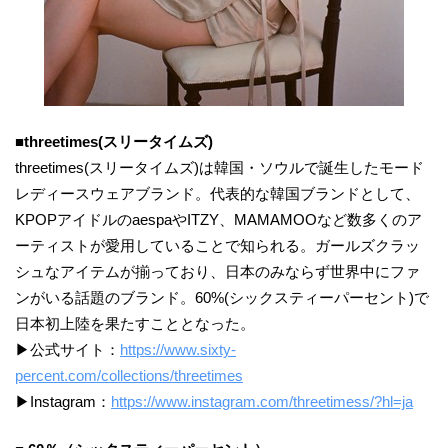
■threetimes(スリータイムズ)
threetimes(スリータイムズ)は韓国・ソウルで誕生したモード
レディースウェアブランド。代表的な韓国ブランドとして、
KPOPアイドルのaespaやITZY、MAMAMOOなど数多くのア
ーティストが愛用していることで知られる。ガールズクラッ
シュなアイテムが揃っており、日本のみならず世界中にファ
ンがいる話題のブランド。60%(シックスティーパーセント)で
日本初上陸を果たすこととなった。
▶公式サイト：
https://www.sixty-
percent.com/collections/threetimes
▶Instagram：
https://www.instagram.com/threetimess/?hl=ja