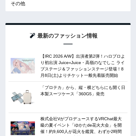
その他
最新のファッション情報
【IRC 2026 A/W】出演者第2弾！ハロプロよ
り初出演 Juice=Juice・高嶺のなでしこ ライ
ブステージ＆ファッションステージ登場！8
月8日(土)よりチケット一般先着販売開始
「プロテカ」から、縦・横どちらにも開く日
本製スーツケース「360G5」発売
株式会社VがプロデュースするVRChat最大
級の夏イベント「ゆかたde花火大会」を開
催！約9,600人が花火を鑑賞、わずか2時間