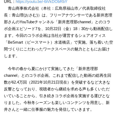
URL：
https://youtu.be/-6iVkDObRbY
青山商事株式会社（本社：広島県福山市／代表取締役社
長：青山理(おさむ)）は、フリーアナウンサーである新井恵理
那さんのYouTubeチャンネル「新井恵理那channel」とのコラ
ボ企画エピソード7を、10月22日（金）18：30から動画配信し
ます。今回のコラボ企画は当社が運営するシェアオフィス
「BeSmart（ビースマート）水道橋店」で実施。落ち着いた空
間づくりにこだわったワークスペースの魅力とともにお届け
します。
今年の春から夏にかけて実施してきた「新井恵理那
channel」とのコラボ企画。これまで配信した動画の総再生回
数が62.4万回（2021年10月21日現在）を突破するなど大きな
反響となっており、視聴者から継続を求める声も多くいただ
いていることから、引き続きコラボ企画を実施する運びとな
りました。今秋冬シーズンも楽しいコンテンツを用意し、新
井さんと一緒に仕事服の魅力を発信していきます。