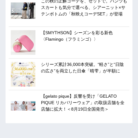
この秋の正解コーデを、セットで。パンツも
スカートも気分で選べる、シアーニット×サ
テンボトムの「秋映えコーデSET」が登場
【SMYTHSON】シーズンを彩る新色
〈Flamingo（フラミンゴ）〉
シリーズ累計36,000本突破。“軽さ”と“日陰
の広さ”を両立した日傘「晴雫」が半額に
【gelato pique】反響を受け「GELATO
PIQUE リカバリーウェア」の取扱店舗を全
店舗に拡大！＜8月19日全国発売＞