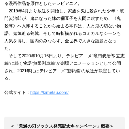
る漫画作品を原作としたテレビアニメ。
2019年4月より放送を開始し、家族を鬼に殺された少年・竈
門炭治郎が、鬼になった妹の禰豆子を人間に戻すため、《鬼
殺隊》へ入隊することから始まる本作は、人と鬼の切ない物
語、鬼気迫る剣戟、そして時折描かれるコミカルなシーンも
人気を博し、国内のみならず、全世界で大きな話題となっ
た。
そして2020年10月16日より、テレビアニメ“竈門炭治郎 立志
編”に続く物語“無限列車編”が劇場アニメーションとして公開
され、2021年にはテレビアニメ“遊郭編”の放送が決定してい
る。
公式サイト：
https://kimetsu.com/
＜「鬼滅の刃ソックス発売記念キャンペーン」概要＞