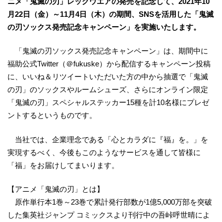
ニメ「鬼滅の刃」レッグウエアの発売を記念して、2021年10
月22日（金）～11月4日（木）の期間、SNSを活用した「鬼滅
の刃ソックス発売記念キャンペーン」を実施いたします。
「鬼滅の刃ソックス発売記念キャンペーン」は、期間中に
福助公式Twitter（＠fukuske）から配信するキャンペーン投稿
に、いいね＆リツイートいただいた方の中から抽選で「鬼滅
の刃」のソックスやルームシューズ、さらにオンライン限定
「鬼滅の刃」スペシャルステッカー15種を計10名様にプレゼ
ントするというものです。
当社では、企業理念である「心とカラダに『福』を。」を
実現するべく、今後もこのようなサービスを通して皆様に
「福」をお届けしてまいります。
【アニメ「鬼滅の刃」とは】
原作単行本1巻～23巻で累計発行部数が1億5,000万部を突破
した集英社ジャンプ コミックスより刊行中の吾峠呼世晴によ