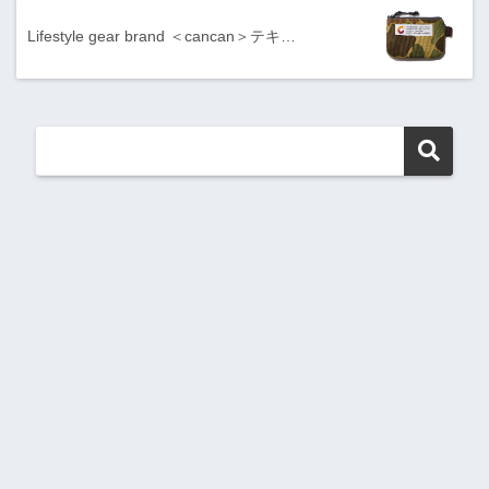
Lifestyle gear brand ＜cancan＞テキ…