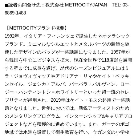
◼︎読者お問合せ先：株式会社 METROCITYJAPAN TEL: 03-
6869-1488
【METROCITYブランド概要】
1992年、イタリア・フィレンツェで誕生したネオクラシック
ブランド。ミニマルなシルエットとメタルパーツの装飾を駆
使したデザインのバッグが一躍話題になりました。1997年か
ら韓国を中心にビジネスを拡大、現在全世界で118店舗を展開
する程までに成長を遂げ、歴代のシーズンビジュアルにはミ
ラ・ジョヴォヴィッチやアドリアナ・リマやケイト・ベッキ
ンセイル、ジェシカ・アルバ、バーバラ・パルヴィン、ロー
ジー・ハンティントン＝ホワイトリーといった超一流のセレ
ブリティが起用され、2019年はケイト・モスの起用で一躍話
題となりました。近年においては、新鋭アーティストのため
のメンタリングプログラム、インターンシップ&キャリアプロ
ジェクトなどを積極的に進めています。また、ガーナのボゴ
地域では水道を設置して衛生教育を行い、ウガンダの小学校