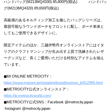
ハンドバッグ(M213MQ4330) 85,800円(税込) ハンドバッ
グ(M213MQ4320) 89,650円(税込)
高級感のあるキルティング加工を施したバッグシリーズは、
着脱可能なラウンドポーチをフロントに配し、ポーチ単体と
してもご使用できるデザインに。
限定アイテムのほか、三越伊勢丹オンラインストアにはイタ
リアのクラフトマンシップが生み出す上質で洗練されたレザ
ーグッズなど、長くご愛用いただける特別なアイテムを揃え
ています。
◼︎MI ONLINE METROCITY：
https://www.mistore.jp/shopping/brand/women_b/012965.html
◼︎METROCITY公式オンラインストア：
https://jp.metrocityworld.com/
◼︎METROCITY公式SNS：Facebook @metrocity.japan
Instagram @metrocity.japan