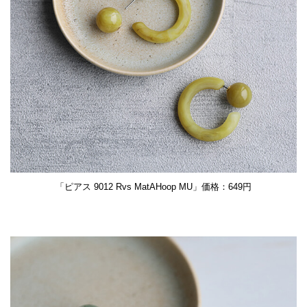
「ピアス 9012 Rvs MatAHoop MU」価格：649円