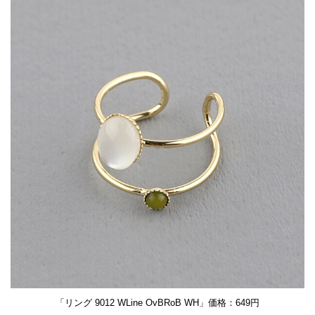
「リング 9012 WLine OvBRoB WH」価格：649円