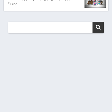
「Croc …