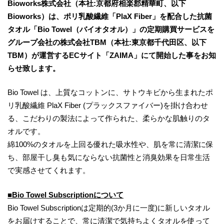
Bioworks株式会社（本社:京都府相楽郡精華町、以下
Bioworks）は、ポリ乳酸繊維「PlaX Fiber」を配合した抗菌
タオル「Bio Towel（バイオタオル）」の定期購買サービスを
グループ会社の株式会社TBM（本社:東京都千代田区、以下
TBM）が運営するECサイト「ZAIMA」にて開始した事をお知
らせ致します。
Bio Towel は、上質なコットンに、サトウキビから生まれたポ
リ乳酸繊維 PlaX Fiber (プラックスファイバー)を掛け合わせ
る、こだわりの製法によって作られた、柔らかな肌触りのタ
オルです。
綿100%のタオルを上回る優れた吸水性や、肌を常に清潔に保
ち、部屋干し臭も気にならない抗菌性と消臭効果を日常生活
で実感させてくれます。
■Bio Towel Subscriptionについて
Bio Towel Subscriptionは定期的(3か月に一度)に新しいタオル
をお届けすることで、常に清潔で気持ちよくタオルを使って