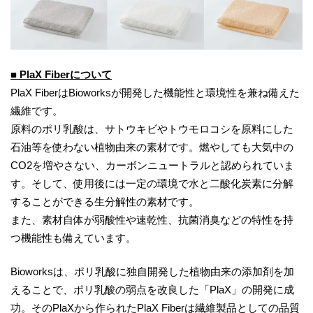
■ PlaX Fiberについて
PlaX FiberはBioworksが開発した機能性と環境性を兼ね備えた
繊維です。
原料のポリ乳酸は、サトウキビやトウモロコシを原料にした
石油等を使わない植物由来の素材です。燃やしても大気中の
CO2を増やさない、カーボンニュートラルと認められていま
す。そして、使用後には一定の環境で水と二酸化炭素に分解
することができる生分解性の素材です。
また、素材自体が弱酸性や速乾性、抗菌消臭などの特性を持
つ機能性も備えています。
Bioworksは、ポリ乳酸に独自開発した植物由来の添加剤を加
えることで、ポリ乳酸の弱点を改良した「PlaX」の開発に成
功。そのPlaXから作られたPlaX Fiberは繊維製品としての品質