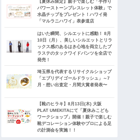
【夏休み限定】親子で楽しむ「手作り
パワーストーンブレスレット体験」で
水晶チップをプレゼント！ハワイ発
「マルラニハワイ」表参道店
はいた瞬間、シルエットに感動！ 8月
10日（月）、美しいシルエットとリラ
ックス感のあるはき心地を両立したプ
ラステのタックワイドパンツを全店で
発売！
埼玉県を代表するリサイクルショップ
「エブリデイゴールドラッシュ」～7
月・想い出査定・月間大賞者発表〜
【靴のヒラキ】8月13日(木) 大阪
PLAT UMEKITAにて「夏休みこども
ワークショップ」開催！親子で楽しむ
靴デコレーション体験やプロによる足
の計測会を実施！！