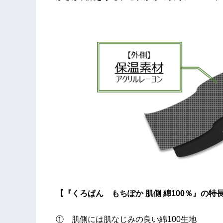
【『くろぱん もちぽか 肌側 綿100％』の特
① 肌側には肌なじみの良い綿100生地