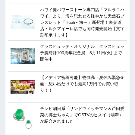
ハワイ発パワーストーン専門店「マルラニハ
ワイ」より、海を思わせる軽やかな天然石ブ
レスレット「Huali～海～」新登場！表参道
店・ルクアイーレ店でも同時発売開始【文字
刻印承ります】
グラスヒュッテ・オリジナル、グラスヒュッ
テ腕時計100周年記念展 8月11日(火) まで
開催中
【メディア密着可能】物価高・夏休み緊急企
画 想い出だけでも最高1万円でお買い取
り！！
テレビ朝日系「サンドウィッチマン＆芦田愛
菜の博士ちゃん」でGSTVのヒスイ（翡翠）
が紹介されました