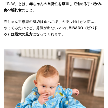
「BLW」とは、
赤ちゃんの自発性を尊重して進める手づかみ
食べ離乳食
のこと。
赤ちゃん主導型のBLWは食べこぼしの後片付けが大変…。
やってみたいけど、勇気が出ないママに
BiBADO（ビバド
ゥ）は最大の見方
になってくれます。