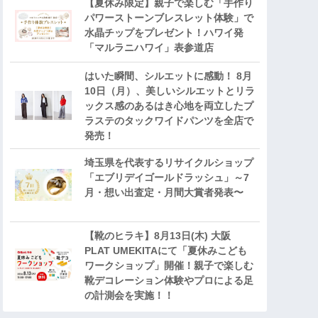
【夏休み限定】親子で楽しむ「手作り
パワーストーンブレスレット体験」で
水晶チップをプレゼント！ハワイ発
「マルラニハワイ」表参道店
はいた瞬間、シルエットに感動！ 8月
10日（月）、美しいシルエットとリラ
ックス感のあるはき心地を両立したプ
ラステのタックワイドパンツを全店で
発売！
埼玉県を代表するリサイクルショップ
「エブリデイゴールドラッシュ」～7
月・想い出査定・月間大賞者発表〜
【靴のヒラキ】8月13日(木) 大阪
PLAT UMEKITAにて「夏休みこども
ワークショップ」開催！親子で楽しむ
靴デコレーション体験やプロによる足
の計測会を実施！！