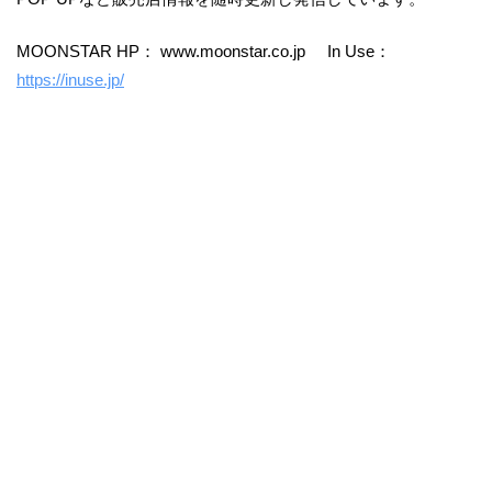
MOONSTAR HP： www.moonstar.co.jp In Use：
https://inuse.jp/