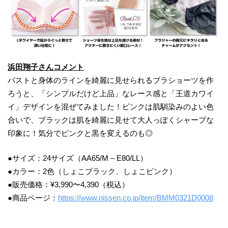
浜田翔子さんコメント
バストと身体のラインを綺麗に見せられるブラショーツを作
ろうと、「シンプルだけど上品」なレース感と「王道カワイ
イ」デザインを混ぜてみました！ピンクは肌馴染みのよい色
合いで、ブラックは肌を綺麗に見せて大人っぽくシャープな
印象に！気分でピンクと黒を変えるのも◎
●サイズ：24サイズ（AA65/M – E80/LL）
●カラー：2色（しょこブラック、しょこピンク）
●販売価格：¥3,990〜4,390（税込）
●商品ページ：
https://www.nissen.co.jp/item/BMM0321D0008