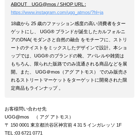
ABOUT UGG@mos / SHOP URL :
https://www.instagram.com/ugg_atmos/?hl=ja
18歳から 25 歳のファッション感度の高い消費者をター
ゲットにし、 UGG® ブランドが誕生したカルフォルニ
アのDNA( モダンさと自然の融合 をモチーフに、ストリ
ートのテイストをミックスしたデザインで設計。本ショ
ップでは、UGG® のブランドの靴、アパレルや雑貨は
もちろん、限られた販路でのみ流通される商品などを展
開。また、 UGG＠mos（アグ アトモス） でのみ販売さ
れるストリートマーケットをターゲットに開発された限
定商品もラインナップ 。
お客様問い合わせ先
UGG@mos （ アグ アトモス）
〒 150 0001 東京都渋谷区神宮前 4 31 5 インガレッソ 1F
TEL :03 6721 0771