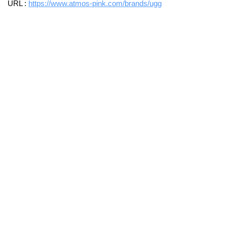
URL :
https://www.atmos-pink.com/brands/ugg