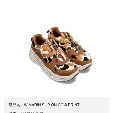
製品名：W MARIN SLIP ON COW PRINT