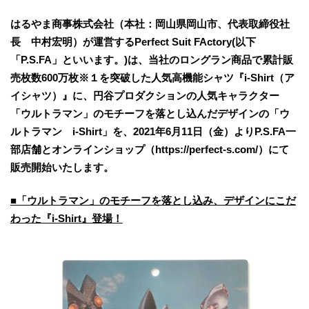
はるやま商事株式会社（本社：岡山県岡山市、代表取締役社
長 中村宏明）が運営するPerfect Suit FActory(以下
「P.S.FA」といいます。)は、当社のロングラン商品で累計販
売枚数600万枚※１を突破した人気高機能シャツ『i-Shirt（ア
イシャツ）』に、円谷プロダクションの人気キャラクター
「ウルトラマン」のモチーフを落とし込んだデザインの「ウ
ルトラマン i-Shirt」を、2021年6月11日（金）よりP.S.FA一
部店舗とオンラインショップ（https://perfect-s.com/）にて
販売開始いたします。
■「ウルトラマン」のモチーフを落とし込み、デザインにこだ
わった『i-Shirt』登場！