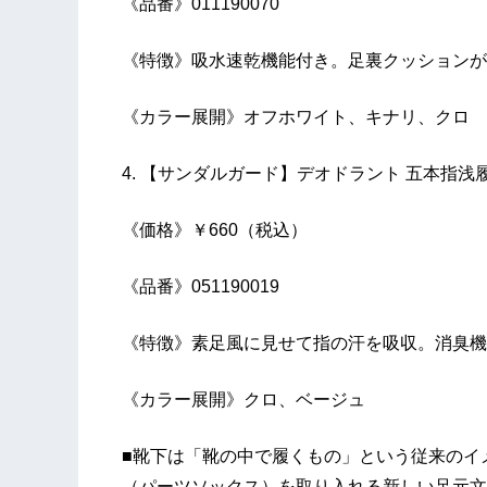
《品番》011190070
《特徴》吸水速乾機能付き。足裏クッションが
《カラー展開》オフホワイト、キナリ、クロ
4.
【サンダルガード】デオドラント 五本指浅履
《価格》￥660（税込）
《品番》051190019
《特徴》素足風に見せて指の汗を吸収。消臭機
《カラー展開》クロ、ベージュ
■靴下は「靴の中で履くもの」という従来のイ
（パーツソックス）を取り入れる新しい足元文