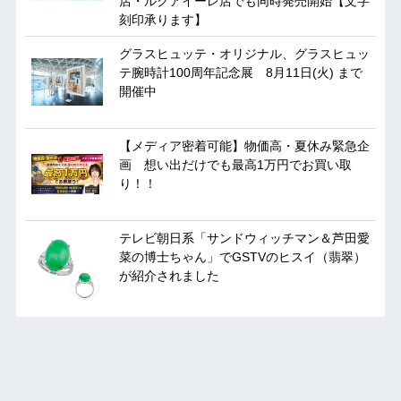
店・ルクアイーレ店でも同時発売開始【文字
刻印承ります】
グラスヒュッテ・オリジナル、グラスヒュッ
テ腕時計100周年記念展 8月11日(火) まで
開催中
【メディア密着可能】物価高・夏休み緊急企
画 想い出だけでも最高1万円でお買い取
り！！
テレビ朝日系「サンドウィッチマン＆芦田愛
菜の博士ちゃん」でGSTVのヒスイ（翡翠）
が紹介されました