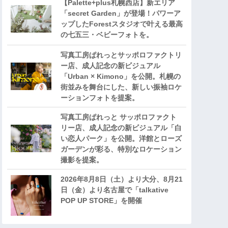
【Palette+plus札幌西店】新エリア
「secret Garden」が登場！パワーア
ップしたForestスタジオで叶える最高
の七五三・ベビーフォトを。
写真工房ぱれっとサッポロファクトリ
ー店、成人記念の新ビジュアル
「Urban × Kimono」を公開。札幌の
街並みを舞台にした、新しい振袖ロケ
ーションフォトを提案。
写真工房ぱれっと サッポロファクト
リー店、成人記念の新ビジュアル「白
い恋人パーク」を公開。洋館とローズ
ガーデンが彩る、特別なロケーション
撮影を提案。
2026年8月8日（土）より大分、8月21
日（金）より名古屋で「talkative
POP UP STORE」を開催