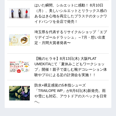
はいた瞬間、シルエットに感動！ 8月10日
（月）、美しいシルエットとリラックス感の
あるはき心地を両立したプラステのタックワ
イドパンツを全店で発売！
埼玉県を代表するリサイクルショップ「エブ
リデイゴールドラッシュ」～7月・想い出査
定・月間大賞者発表〜
【靴のヒラキ】8月13日(木) 大阪PLAT
UMEKITAにて「夏休みこどもワークショッ
プ」開催！親子で楽しむ靴デコレーション体
験やプロによる足の計測会を実施！！
防水×裸足感覚の5本指シューズ
「TRAILOPE WP」が8月6日(木)新発売。雨
や雪にも対応、アウトドアのスペックを日常
へ。