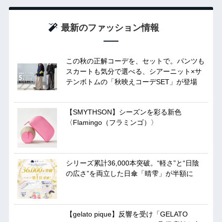
最新のファッション情報
この秋の正解コーデを、セットで。パンツも
スカートも気分で選べる、シアーニット×サ
テンボトムの「秋映えコーデSET」が登場
【SMYTHSON】シーズンを彩る新色
〈Flamingo（フラミンゴ）〉
シリーズ累計36,000本突破。“軽さ”と“日陰
の広さ”を両立した日傘「晴雫」が半額に
【gelato pique】反響を受け「GELATO