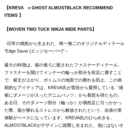
【KREVA × GHOST ALMOSTBLACK RECOMMEND
ITEMS 】
【WOVEN TWO TUCK NINJA WIDE PANTS】
-日常の偶然から生まれた、唯一無二のオリジナルディテール
“Edge Saver (エッジセーバー)” –
最大の特徴は、裾の後ろに配されたファスナーディテール。
ファスナーを開けてインナーの輪っか部分を前足に通すこと
で、裾丈が上がり、ボトムスの地面での擦れを防止。この画
期的なアイディアは、KREVA氏が普段から愛用している「後
裾にダメージが入ったデニムパンツ」から着想を得たもの。
ある日、そのダメージ部分（輪っか）が偶然足に引っかかっ
た際、裾が擦れるストレスから解放されたという、自身の実
体験がベースになっています。KREVA氏のひらめきを、
ALMOSTBLACKがデザインに踏襲し生まれた、他にはないオ