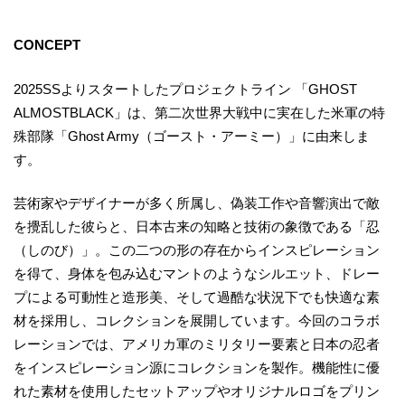
CONCEPT
2025SSよりスタートしたプロジェクトライン 「GHOST
ALMOSTBLACK」は、第二次世界大戦中に実在した米軍の特
殊部隊「Ghost Army（ゴースト・アーミー）」に由来しま
す。
芸術家やデザイナーが多く所属し、偽装工作や音響演出で敵
を攪乱した彼らと、日本古来の知略と技術の象徴である「忍
（しのび）」。この二つの形の存在からインスピレーション
を得て、身体を包み込むマントのようなシルエット、ドレー
プによる可動性と造形美、そして過酷な状況下でも快適な素
材を採用し、コレクションを展開しています。今回のコラボ
レーションでは、アメリカ軍のミリタリー要素と日本の忍者
をインスピレーション源にコレクションを製作。機能性に優
れた素材を使用したセットアップやオリジナルロゴをプリン