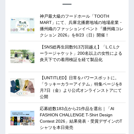
神戸最大級のフードホール「TOOTH
MART」にて、兵庫北播磨地域の地場産業・
播州織のファッションイベント『播州織コレ
クション 2026』を8/23（日）開催！
【SNS総再生回数913万回越え】「L.C.Lク
ーラージャケット」200名以上の女性による
炎天下での着用検証を経て製品化
【UNTITLED】日常をパワースポットに。
「ラッキーカラーアイテム」特集ページを8
月7日（金）より公式オンラインストアにて
公開
応募総数183点から21作品を選出｜「AI
FASHION CHALLENGE T-Shirt Design
Contest 2026」結果発表・受賞デザインのT
シャツを本日発売