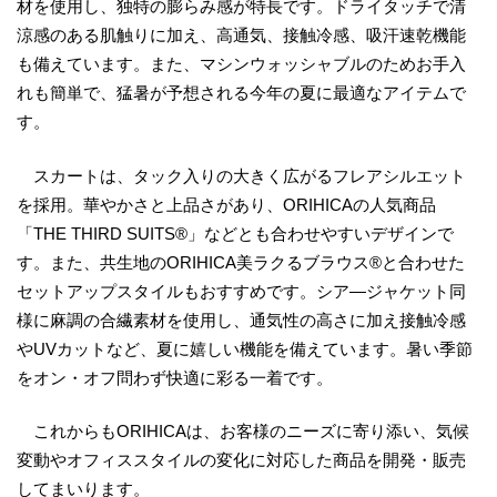
材を使用し、独特の膨らみ感が特長です。ドライタッチで清
涼感のある肌触りに加え、高通気、接触冷感、吸汗速乾機能
も備えています。また、マシンウォッシャブルのためお手入
れも簡単で、猛暑が予想される今年の夏に最適なアイテムで
す。
スカートは、タック入りの大きく広がるフレアシルエット
を採用。華やかさと上品さがあり、ORIHICAの人気商品
「THE THIRD SUITS®」などとも合わせやすいデザインで
す。また、共生地のORIHICA美ラクるブラウス®と合わせた
セットアップスタイルもおすすめです。シア―ジャケット同
様に麻調の合繊素材を使用し、通気性の高さに加え接触冷感
やUVカットなど、夏に嬉しい機能を備えています。暑い季節
をオン・オフ問わず快適に彩る一着です。
これからもORIHICAは、お客様のニーズに寄り添い、気候
変動やオフィススタイルの変化に対応した商品を開発・販売
してまいります。