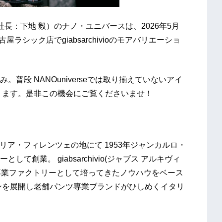
長：下地 毅）のナノ・ユニバースは、2026年5月
ラシック店でgiabsarchivioのモアバリエーショ
普段 NANOuniverseでは取り揃えていないアイ
ります。是非この機会にご覧くださいませ！
タリア・フィレンツェの地にて 1953年ジャンカルロ・
創業。 giabsarchivio(ジャブス アルキヴィ
ーズ専業ファクトリーとして培ってきたノウハウをベース
ンを展開し老舗パンツ専業ブランドがひしめくイタリ