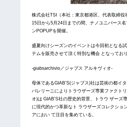
株式会社TSI（本社：東京都港区、代表取締役社
15日から5月24日までの間、ナノユニバース名古屋
ンPOPUPを開催。
盛夏向けシーズンのイベントは今回初となる試み。
テムを販売させて頂く特別な機会 となってお
-giabsarchivio／ジャブス アルキヴィオ-
母体であるGIAB’S(ジャブス)社は芸術の都イ
バレリーニによりトラウザーズ専業ファクトリーとして
オ)は GIAB’S社の歴史的背景、トラウ ザ
に現代的かつ革新なト ラウザーズコレクショ
アにおい て注目を集めている。