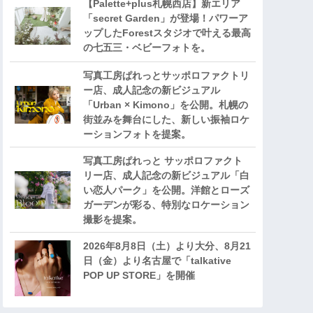
【Palette+plus札幌西店】新エリア
「secret Garden」が登場！パワーア
ップしたForestスタジオで叶える最高
の七五三・ベビーフォトを。
写真工房ぱれっとサッポロファクトリ
ー店、成人記念の新ビジュアル
「Urban × Kimono」を公開。札幌の
街並みを舞台にした、新しい振袖ロケ
ーションフォトを提案。
写真工房ぱれっと サッポロファクト
リー店、成人記念の新ビジュアル「白
い恋人パーク」を公開。洋館とローズ
ガーデンが彩る、特別なロケーション
撮影を提案。
2026年8月8日（土）より大分、8月21
日（金）より名古屋で「talkative
POP UP STORE」を開催