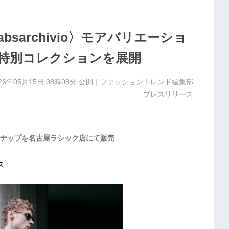
sarchivio〉モアバリエーショ
彩る特別コレクションを展開
26年05月15日 08時08分
公開｜ファッショントレンド編集部
プレスリリース
ナップを名古屋ラシック店にて販売
ス