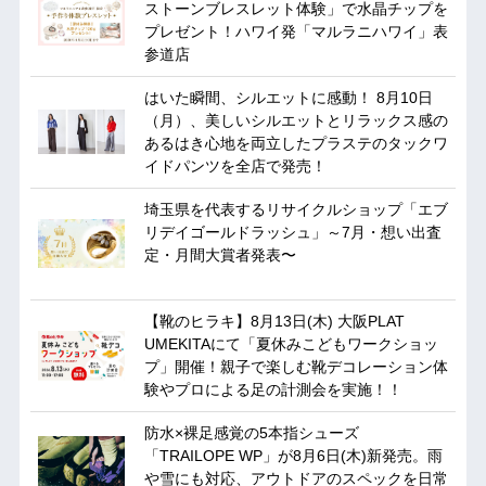
ストーンブレスレット体験」で水晶チップを
プレゼント！ハワイ発「マルラニハワイ」表
参道店
はいた瞬間、シルエットに感動！ 8月10日
（月）、美しいシルエットとリラックス感の
あるはき心地を両立したプラステのタックワ
イドパンツを全店で発売！
埼玉県を代表するリサイクルショップ「エブ
リデイゴールドラッシュ」～7月・想い出査
定・月間大賞者発表〜
【靴のヒラキ】8月13日(木) 大阪PLAT
UMEKITAにて「夏休みこどもワークショッ
プ」開催！親子で楽しむ靴デコレーション体
験やプロによる足の計測会を実施！！
防水×裸足感覚の5本指シューズ
「TRAILOPE WP」が8月6日(木)新発売。雨
や雪にも対応、アウトドアのスペックを日常