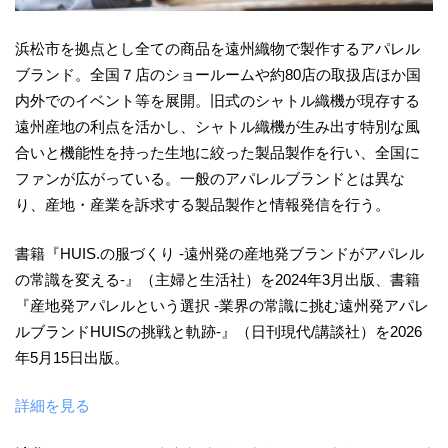
浜松市を拠点とし全ての商品を遠州織物で製作するアパレル
ブランド。全国７店のショールームや約80店の取扱店ほか国
内外でのイベント等を展開。旧式のシャトル織機が現存する
遠州産地の利点を活かし、シャトル織機が生み出す特別な風
合いと機能性を持った生地に絞った製品製作を行い、全国に
ファンが広がっている。一般のアパレルブランドとは異な
り、産地・産業を訴求する製品製作と情報発信を行う。
書籍『HUIS.の服づくり -遠州発の産地発ブランドがアパレル
の常識を変える-』（主婦と生活社）を2024年3月出版、書籍
『産地発アパレルという選択 -業界の常識に挑む遠州発アパレ
ルブランドHUISの挑戦と軌跡-』（日刊現代/講談社）を2026
年5月15日出版。
詳細を見る