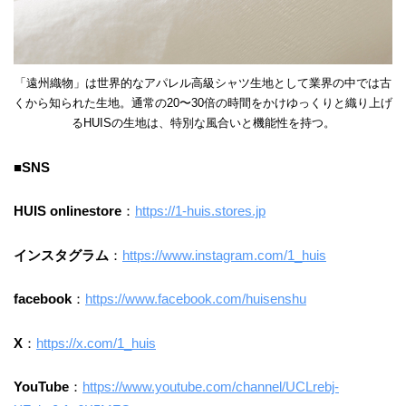
「遠州織物」は世界的なアパレル高級シャツ生地として業界の中では古
くから知られた生地。通常の20〜30倍の時間をかけゆっくりと織り上げ
るHUISの生地は、特別な風合いと機能性を持つ。
■SNS
HUIS onlinestore
：
https://1-huis.stores.jp
インスタグラム
：
https://www.instagram.com/1_huis
facebook
：
https://www.facebook.com/huisenshu
X
：
https://x.com/1_huis
YouTube
：
https://www.youtube.com/channel/UCLrebj-