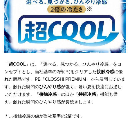
「
超COOL
」は、「選べる、見つかる、ひんやり冷感」をコ
ンセプトとし、当社基準の2倍(＊)をクリアした
接触冷感
に優
れた商品です。PB「CLOSSHI PREMIUM」から展開していま
す。触れた瞬間の
ひんやり感
が強く、暑い夏を快適にお過し
いただけます。「
接触冷感
」のほか「
持続冷感
」機能も備
え、触れた瞬間のひんやり感が長続きします。
＊…接触冷感の値が当社基準の2倍です。