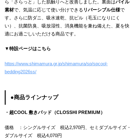
ら「さらっと」した肌触りへと改善しました。裏面は
パイル
素材
で、気温に応じて使い分けできる
リバーシブル仕様
で
す。さらに防ダニ、吸水速乾、抗ピル（毛玉になりにく
い）、抗菌防臭、吸放湿性、消臭機能を兼ね備えた、夏を快
適にお過ごしいただける商品です。
▼特設ページはこちら
https://www.shimamura.gr.jp/shimamura/sp/spcool-
bedding2026ss/
●商品ラインナップ
・超COOL 敷きパッド（CLOSSHI PREMIUM）
価格 ：シングルサイズ 税込2,970円、セミダブルサイズ・
ダブルサイズ 税込4,070円