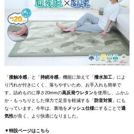
「
接触冷感
」と「
持続冷感
」機能に加えて「
撥水加工
」によ
り汚れが付きにくく、落ちやすいため、お手入れも簡単で
す。詰めものに厚さ20mmの
高反発ウレタン
を使用し、ふかふ
か・もっちりとした弾力で足音を軽減する「
防音対策
」にも
なっています。今年は、裏地を
メッシュ仕様
にすることで
通
気性
が良く、より快適になりました。
▼特設ページはこちら