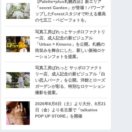
【Palette+plus札幌西店】新エリア
「secret Garden」が登場！パワーア
ップしたForestスタジオで叶える最高
の七五三・ベビーフォトを。
写真工房ぱれっとサッポロファクトリ
ー店、成人記念の新ビジュアル
「Urban × Kimono」を公開。札幌の
街並みを舞台にした、新しい振袖ロケ
ーションフォトを提案。
写真工房ぱれっと サッポロファクト
リー店、成人記念の新ビジュアル「白
い恋人パーク」を公開。洋館とローズ
ガーデンが彩る、特別なロケーション
撮影を提案。
2026年8月8日（土）より大分、8月21
日（金）より名古屋で「talkative
POP UP STORE」を開催