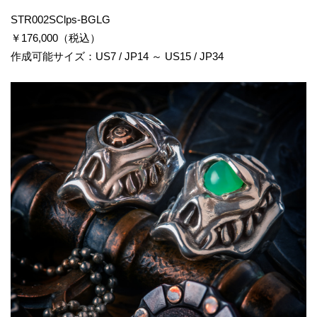
STR002SClps-BGLG
￥176,000（税込）
作成可能サイズ：US7 / JP14 ～ US15 / JP34