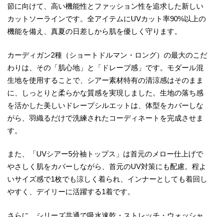
節に向けて、高い機能性とファッション性を追求した新しい
カットソーラインです。全アイテムにUVカット率90%以上の
機能を備え、真夏の日差しから肌を優しく守ります。
カーディガン2種（ショートドルマン・ロング）の最大のこだ
わりは、その「肌心地」と「ドレープ感」です。モダール混
生地を使用することで、シアー素材特有の清涼感はそのまま
に、しっとりと柔らかな質感を実現しました。生地の落ち感
を活かした美しいドレープシルエットは、体型をカバーしな
がら、羽織るだけで洗練されたコーディネートを完成させま
す。
また、「UVシアー5分袖トップス」は首元のメロー仕上げで
やさしく肌をカバーしながら、首元のUV対策にも配慮。程よ
いサイズ感で1枚でも涼しく着られ、インナーとしても着回し
やすく、デイリーに活躍する1着です。
さらに、シリーズ共通で吸水速乾・ストレッチ・ウォッシャ