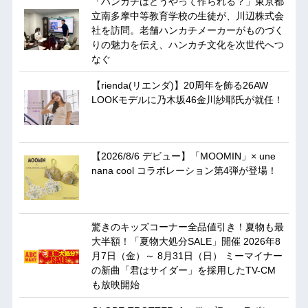
「ハンカチはどうやって作られる？」東京都
立南多摩中等教育学校の生徒が、川辺株式会
社を訪問。老舗ハンカチメーカーがものづく
りの魅力を伝え、ハンカチ文化を次世代へつ
なぐ
【rienda(リエンダ)】20周年を飾る26AW
LOOKモデルに乃木坂46金川紗耶氏が就任！
【2026/8/6 デビュー】「MOOMIN」× une
nana cool コラボレーション第4弾が登場！
驚きのキッズコーナー全品値引き！夏物も最
大半額！「夏物大処分SALE」開催 2026年8
月7日（金）～ 8月31日（日） ミーマイナー
の新曲「君はサイダー」を採用したTV-CM
も放映開始