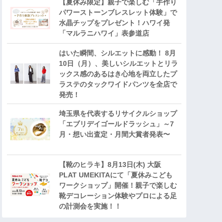
【夏休み限定】親子で楽しむ「手作り
パワーストーンブレスレット体験」で
水晶チップをプレゼント！ハワイ発
「マルラニハワイ」表参道店
はいた瞬間、シルエットに感動！ 8月
10日（月）、美しいシルエットとリラ
ックス感のあるはき心地を両立したプ
ラステのタックワイドパンツを全店で
発売！
埼玉県を代表するリサイクルショップ
「エブリデイゴールドラッシュ」～7
月・想い出査定・月間大賞者発表〜
【靴のヒラキ】8月13日(木) 大阪
PLAT UMEKITAにて「夏休みこども
ワークショップ」開催！親子で楽しむ
靴デコレーション体験やプロによる足
の計測会を実施！！