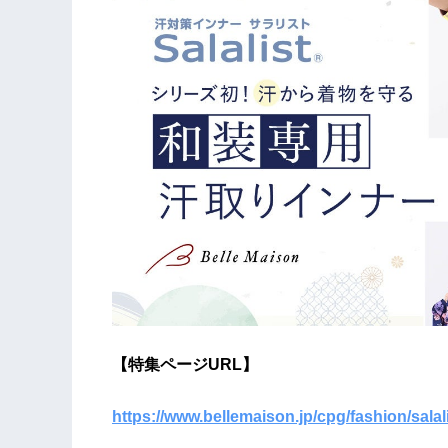
【特集ページURL】
https://www.bellemaison.jp/cpg/fashion/sala