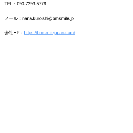
TEL：090-7393-5776
メール：nana.kuroishi@bmsmile.jp
会社HP：
https://bmsmilejapan.com/